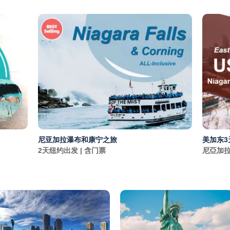
尼亚加拉瀑布和康宁之旅
美加东3
2天纽约出发 | 含门票
尼亞加