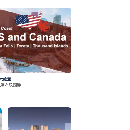
天旅遊
拉瀑布双国游