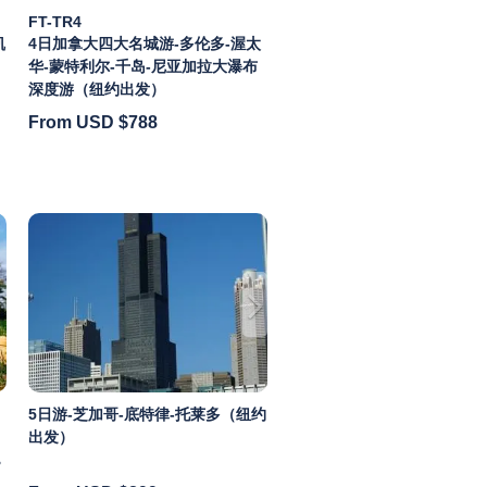
FT-TR4
凯
4日加拿大四大名城游-多伦多-渥太
华-蒙特利尔-千岛-尼亚加拉大瀑布
深度游（纽约出发）
From USD
$788
5日游-芝加哥-底特律-托莱多（纽约
出发）
，