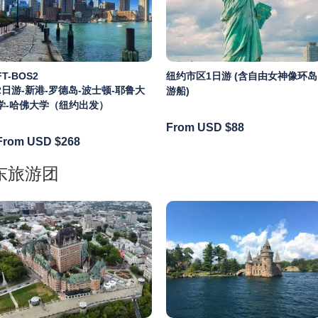
FT-BOS2
纽约市区1日游 (含自由女神像环岛
2日游-新港-罗德岛-波士顿-耶鲁大
游船)
学-哈佛大学（纽约出发）
From USD
$88
From USD
$268
加东旅游团