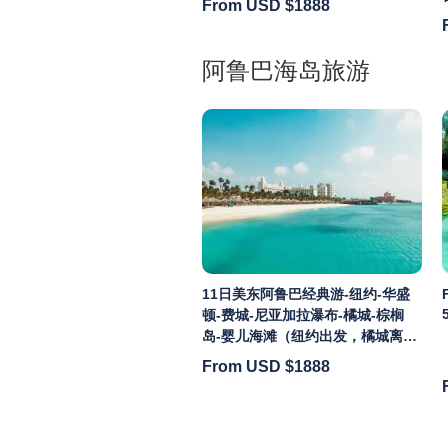
From USD
$1888
阿鲁巴海岛旅游
11日美东阿鲁巴经典游-纽约-华盛
顿-费城-尼亚加拉瀑布-橘城-棕榈
岛-婴儿海滩（纽约出发，橘城离
团）
From USD
$1888