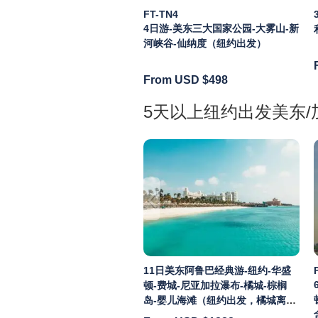
FT-TN4
4日游-美东三大国家公园-大雾山-新
河峡谷-仙纳度（纽约出发）
From USD
$498
5天以上纽约出发美东/
11日美东阿鲁巴经典游-纽约-华盛
顿-费城-尼亚加拉瀑布-橘城-棕榈
岛-婴儿海滩（纽约出发，橘城离
团）